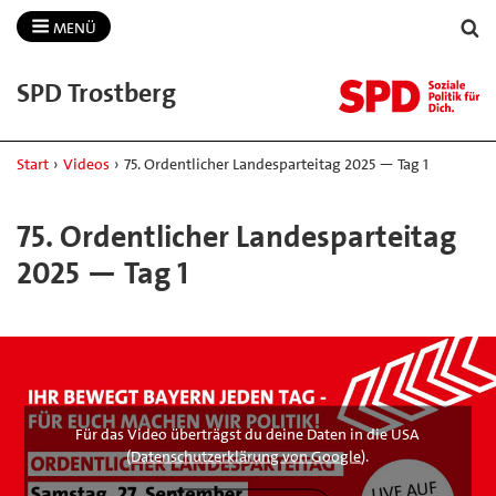
MENÜ
SPD Trostberg
Start
›
Videos
›
75. Ordentlicher Landesparteitag 2025 — Tag 1
75. Ordentlicher Landesparteitag
2025 — Tag 1
Für das Video überträgst du deine Daten in die USA
(
Datenschutzerklärung von Google
).